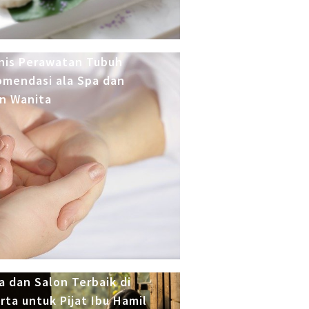
nis Perawatan Tubuh
mendasi ala Spa dan
n Wanita
a dan Salon Terbaik di
rta untuk Pijat Ibu Hamil