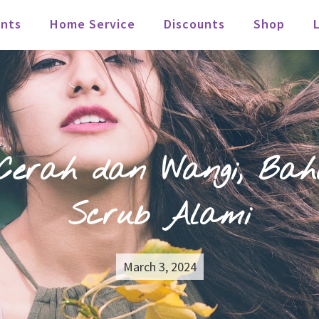
nts
Home Service
Discounts
Shop
Cerah dan Wangi, Bah
Scrub Alami
March 3, 2024