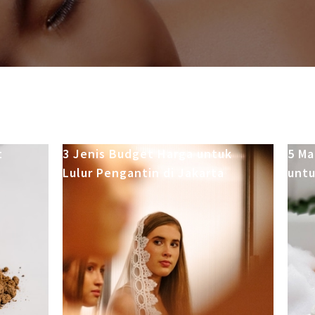
t
3 Jenis Budget Harga untuk
5 M
Lulur Pengantin di Jakarta
untu