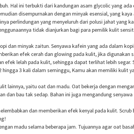
tubuh. Hal ini terbukti dari kandungan asam glycolic yang 
 kemudian disempurnakan dengan minyak esensial, yang kaya 
inya perlindungan yang menyeluruh dari polusi jahat yang k
nggunaannya tidak dianjurkan bagi para pemilik kulit sensiti
kopi dan minyak zaitun. Senyawa kafein yang ada dalam kopi
rikan efek cerah dan glowing pada kulit, jika digunakan se
an efek lelah pada kulit, sehingga dapat terlihat lebih sega
hingga 3 kali dalam seminggu, Kamu akan memiliki kulit ya
kulit lainnya, yaitu oat dan madu. Oat bekerja dengan menga
n dan bau tak sedap. Bahan ini juga mengandung senyawa sa
mbabkan dan memberikan efek kenyal pada kulit. Scrub b
ng!
gan madu selama beberapa jam. Tujuannya agar oat basah d