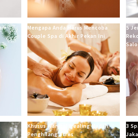
an
Mengapa Anda Harus Mencoba
5 Je
Couple Spa di Akhir Pekan Ini
Reko
Salo
Khusus Wanita! Healing Mudah
3 Sp
Penghilang Stres
Jaka