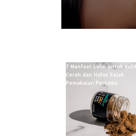
7 Manfaat Lulur untuk Kuli
Cerah dan Halus Sejak
Pemakaian Pertama