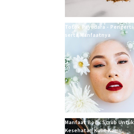
Totok Payudara - Pengerti
serta Manfaatnya
Manfaat Body Scrub Untuk
Kesehatan Kulit Kamu