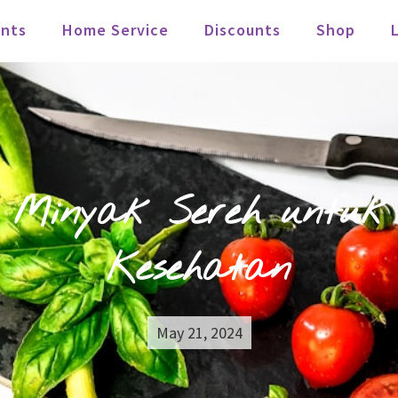
nts
Home Service
Discounts
Shop
si Minyak Sereh untu
Kesehatan
May 21, 2024