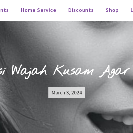
nts
Home Service
Discounts
Shop
si Wajah Kusam Agar 
March 3, 2024