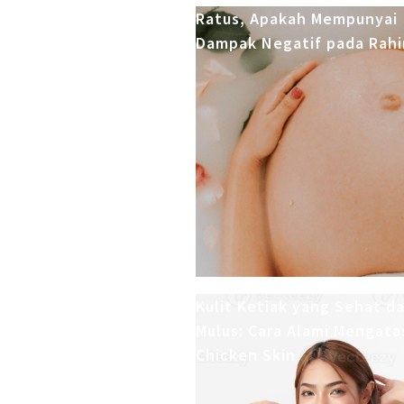
Ratus, Apakah Mempunyai
Dampak Negatif pada Rah
Kulit Ketiak yang Sehat d
Mulus: Cara Alami Mengata
Chicken Skin