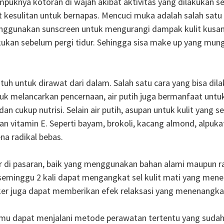
uknya kotoran di wajah akibat aktivitas yang dilakukan seh
t kesulitan untuk bernapas. Mencuci muka adalah salah satu 
ggunakan sunscreen untuk mengurangi dampak kulit kusam ka
lakukan sebelum pergi tidur. Sehingga sisa make up yang mu
butuh untuk dirawat dari dalam. Salah satu cara yang bisa d
ntuk melancarkan pencernaan, air putih juga bermanfaat untuk
an cukup nutrisi. Selain air putih, asupan untuk kulit yan
tamin E. Seperti bayam, brokoli, kacang almond, alpukat, 
na radikal bebas.
r di pasaran, baik yang menggunakan bahan alami maupun r
minggu 2 kali dapat mengangkat sel kulit mati yang menem
ker juga dapat memberikan efek relaksasi yang menenangkan
, kamu dapat menjalani metode perawatan tertentu yang sud