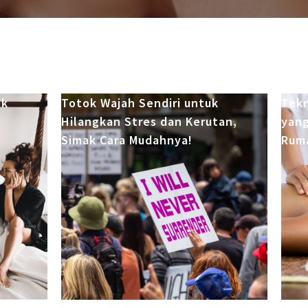
uk
Totok Wajah Sendiri untuk
Tekn
Hilangkan Stres dan Kerutan,
yang
Simak Cara Mudahnya!
Rum