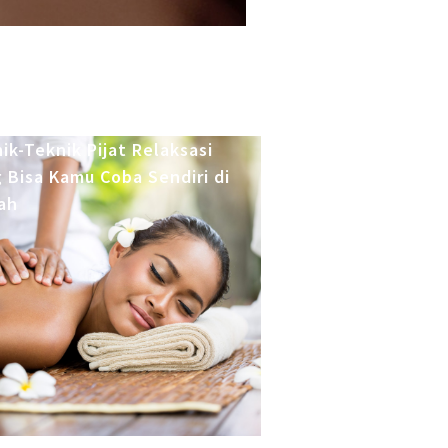
ik-Teknik Pijat Relaksasi
 Bisa Kamu Coba Sendiri di
ah