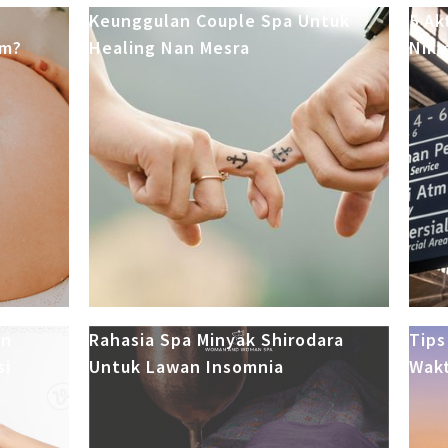
Keunggulan Couple Spa Untuk
5 Ak
im?
Healing Nan Mesra
Nikm
an
Rahasia Spa Minyak Shirodara
Tips
si
Untuk Lawan Insomnia
Wakt