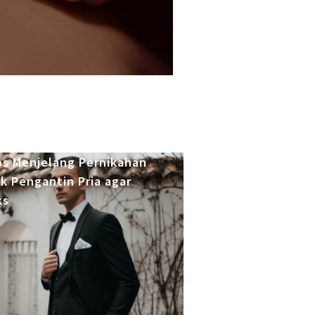
ps Menjelang Pernikahan
k Pengantin Pria agar
ks