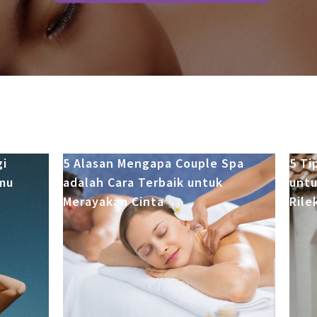
gi
5 Alasan Mengapa Couple Spa
5 Ti
mu
adalah Cara Terbaik untuk
untu
Merayakan Cinta
Rile