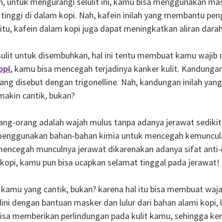
 untuk mengurangi selulit ini, kamu bisa menggunakan maske
 tinggi di dalam kopi. Nah, kafein inilah yang membantu pe
itu, kafein dalam kopi juga dapat meningkatkan aliran dara
sulit untuk disembuhkan, hal ini tentu membuat kamu wajib
opi
, kamu bisa mencegah terjadinya kanker kulit. Kandungan
ng disebut dengan trigonelline. Nah, kandungan inilah yan
emakin cantik, bukan?
ang-orang adalah wajah mulus tanpa adanya jerawat sedikit 
u menggunakan bahan-bahan kimia untuk mencegah kemuncu
 mencegah munculnya jerawat dikarenakan adanya sifat anti-
kopi, kamu pun bisa ucapkan selamat tinggal pada jerawat!
it kamu yang cantik, bukan? karena hal itu bisa membuat waja
ini dengan bantuan masker dan lulur dari bahan alami kopi
isa memberikan perlindungan pada kulit kamu, sehingga keru