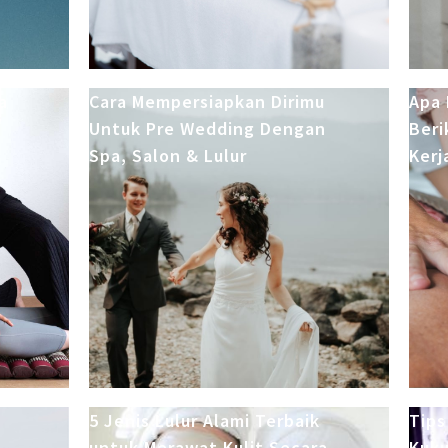
a
Cara Mempersiapkan Dirimu
Apa 
Untuk Pre Wedding Dengan
Beri
Spa, Salon & Lulur
Kerj
5 Jenis Lulur Alami Terbaik
Tips
untuk Merawat Kulit Secara
Kuku