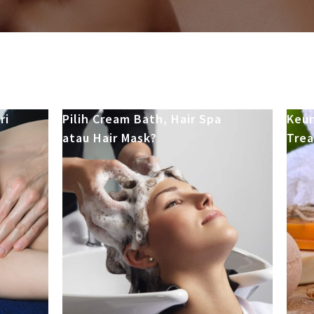
ri
Pilih Cream Bath, Hair Spa
Keun
atau Hair Mask?
Trea