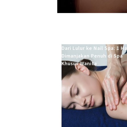
Dari Lulur ke Nail Spa: 1 Ha
Dimanjakan Penuh di Spa
Khusus Wanita