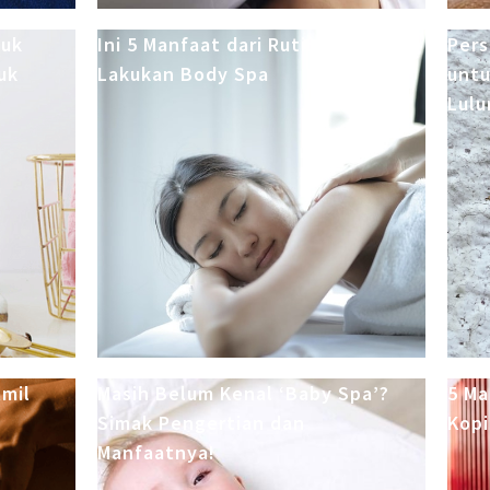
tuk
Ini 5 Manfaat dari Rutin
Pers
uk
Lakukan Body Spa
untu
Lulu
amil
Masih Belum Kenal ‘Baby Spa’?
5 Ma
t
Simak Pengertian dan
Kopi
Manfaatnya!