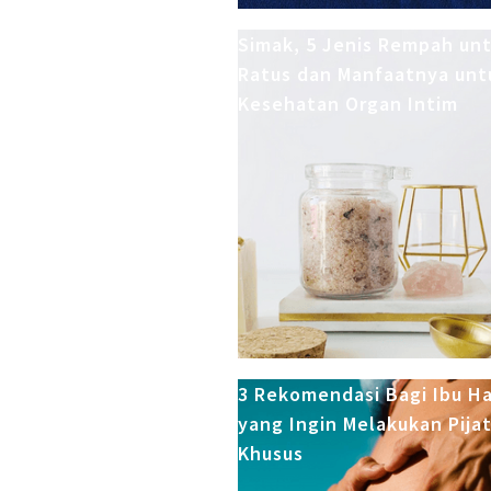
Simak, 5 Jenis Rempah un
Ratus dan Manfaatnya unt
Kesehatan Organ Intim
3 Rekomendasi Bagi Ibu H
yang Ingin Melakukan Pija
Khusus