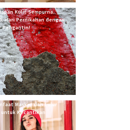
iapan Kulit Sempurna
k Hari Pernikahan dengan
r Pengantin!
nfaat Masker dan Lulur
 untuk Kecantikan