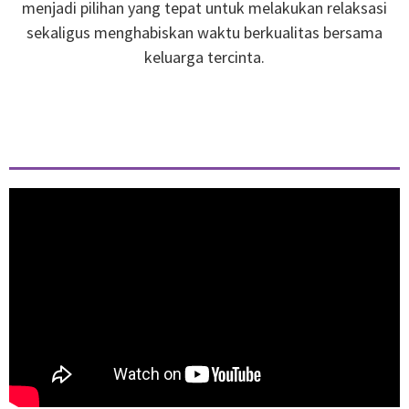
menjadi pilihan yang tepat untuk melakukan relaksasi
sekaligus menghabiskan waktu berkualitas bersama
keluarga tercinta.