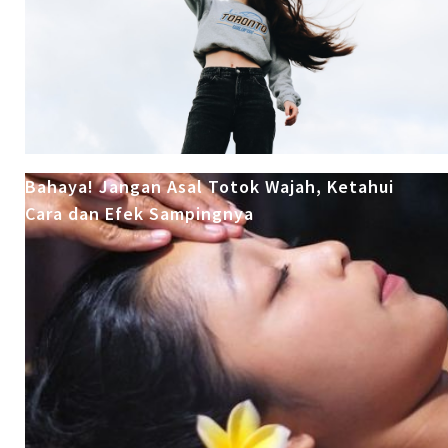
Bahaya! Jangan Asal Totok Wajah, Ketahui
Cara dan Efek Sampingnya