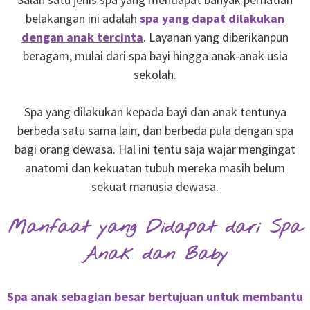
belakangan ini adalah
spa yang dapat dilakukan
dengan anak tercinta
. Layanan yang diberikanpun
beragam, mulai dari spa bayi hingga anak-anak usia
sekolah.
Spa yang dilakukan kepada bayi dan anak tentunya
berbeda satu sama lain, dan berbeda pula dengan spa
bagi orang dewasa. Hal ini tentu saja wajar mengingat
anatomi dan kekuatan tubuh mereka masih belum
sekuat manusia dewasa.
Manfaat yang Didapat dari Spa
Anak dan Baby
Spa anak sebagian besar bertujuan untuk membantu