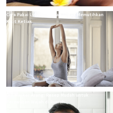
Cara Pakai Lulur di Rumah Untuk Memutihkan
Kulit Ketiak
DIY Masker Arang: Resep Mudah untuk
Perawatan Wajah di Rumah