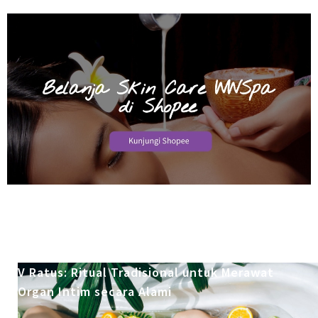
V Ratus: Ritual Tradisional untuk Merawat
Organ Intim secara Alami