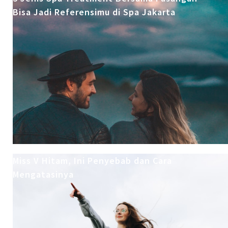
Bisa Jadi Referensimu di Spa Jakarta
Miss V Hitam, Ini Penyebab dan Cara
Mengatasinya