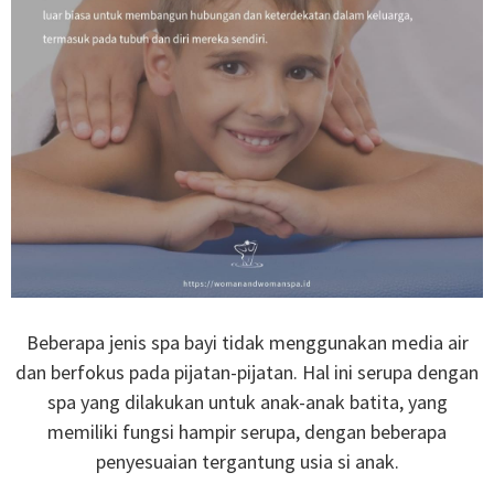
Beberapa jenis spa bayi tidak menggunakan media air
dan berfokus pada pijatan-pijatan. Hal ini serupa dengan
spa yang dilakukan untuk anak-anak batita, yang
memiliki fungsi hampir serupa, dengan beberapa
penyesuaian tergantung usia si anak.