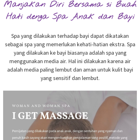
Manjakan Diri Bersama si Buah
Hati denga Spa Anak dan Bayi
Spa yang dilakukan terhadap bayi dapat dikatakan
sebagai spa yang memerlukan kehati-hatian ekstra. Spa
yang dilakukan ke bayi biasanya adalah spa yang
menggunakan media air. Hal ini dilakukan karena air
adalah media paling lembut dan aman untuk kulit bayi
yang sensitif dan lembut.