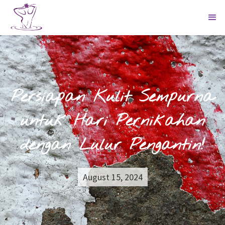
Persiapan Kulit Sempurna
untuk Hari Pernikahan
dengan Lulur Pengantin!
August 15, 2024