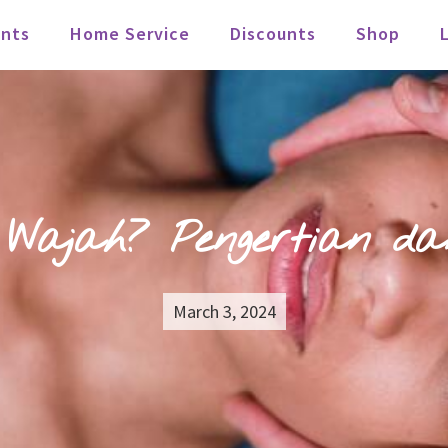
nts
Home Service
Discounts
Shop
 Wajah? Pengertian 
March 3, 2024