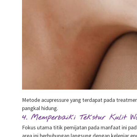
Metode acupressure yang terdapat pada treatment
pangkal hidung.
4. Memperbaiki Tekstur Kulit W
Fokus utama titik pemijatan pada manfaat ini pada 
area ini berhubungan langsung dengan kelenjar end