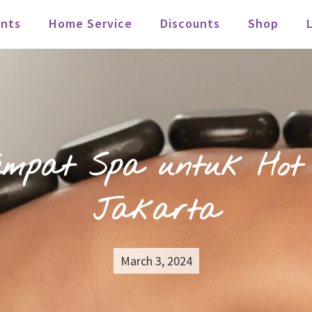
nts
Home Service
Discounts
Shop
empat Spa untuk Hot 
Jakarta
March 3, 2024