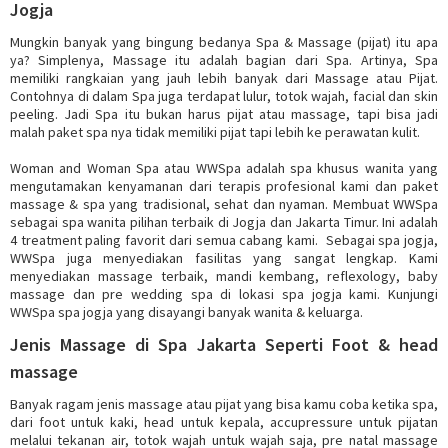
Jogja
Mungkin banyak yang bingung bedanya Spa & Massage (pijat) itu apa
ya? Simplenya, Massage itu adalah bagian dari Spa. Artinya, Spa
memiliki rangkaian yang jauh lebih banyak dari Massage atau Pijat.
Contohnya di dalam Spa juga terdapat lulur, totok wajah, facial dan skin
peeling. Jadi Spa itu bukan harus pijat atau massage, tapi bisa jadi
malah paket spa nya tidak memiliki pijat tapi lebih ke perawatan kulit.
Woman and Woman Spa atau WWSpa adalah spa khusus wanita yang
mengutamakan kenyamanan dari terapis profesional kami dan paket
massage & spa yang tradisional, sehat dan nyaman. Membuat WWSpa
sebagai spa wanita pilihan terbaik di Jogja dan Jakarta Timur. Ini adalah
4 treatment paling favorit dari semua cabang kami. Sebagai spa jogja,
WWSpa juga menyediakan fasilitas yang sangat lengkap. Kami
menyediakan massage terbaik, mandi kembang, reflexology, baby
massage dan pre wedding spa di lokasi spa jogja kami. Kunjungi
WWSpa spa jogja yang disayangi banyak wanita & keluarga.
Jenis Massage di Spa Jakarta Seperti Foot & head
massage
Banyak ragam jenis massage atau pijat yang bisa kamu coba ketika spa,
dari foot untuk kaki, head untuk kepala, accupressure untuk pijatan
melalui tekanan air, totok wajah untuk wajah saja, pre natal massage