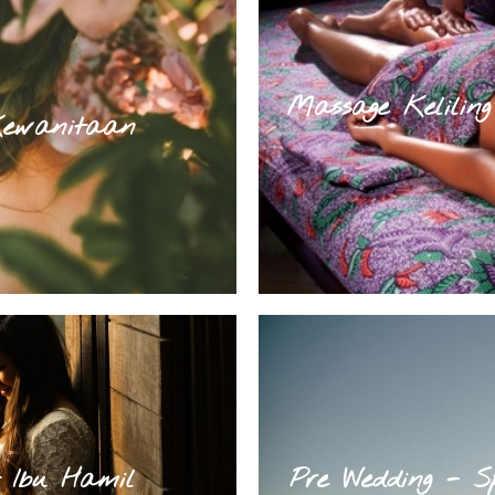
Massage Kelilin
Kewanitaan
 Ibu Hamil
Pre Wedding - S