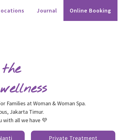
Locations
Journal
Online Booking
 the
wellness
 for Families at Woman & Woman Spa.
pus, Jakarta Timur.
u with all we have 💜
Nanti
Private Treatment